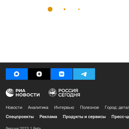
Новости
Аналитика
Интервью
Полезное
Город: дета
Спецпроекты
Реклама
Продукты и сервисы
Пресс-ц
Версия 2023.1 Beta