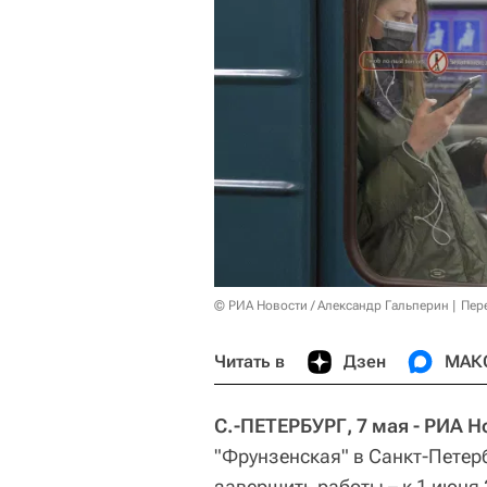
© РИА Новости / Александр Гальперин
Пер
Читать в
Дзен
МАК
С.-ПЕТЕРБУРГ, 7 мая - РИА Н
"Фрунзенская" в Санкт-Петерб
завершить работы – к 1 июня 