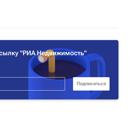
сылку "РИА Недвижимость"