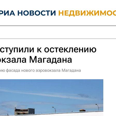
ступили к остеклению
окзала Магадана
нию фасада нового аэровокзала Магадана