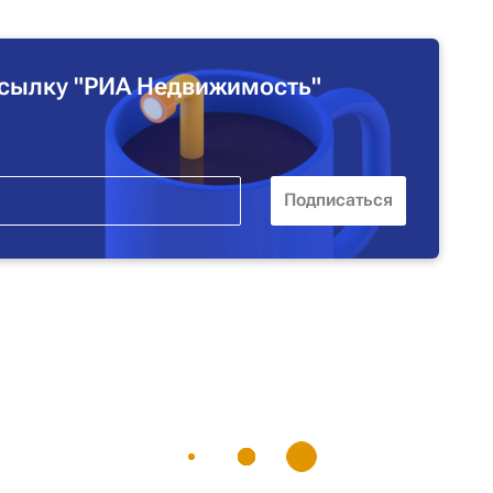
сылку "РИА Недвижимость"