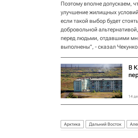
Поэтому вполне допускаем, чт
улучшение жилищных условий в
если такой выбор будет стоят
добровольной альтернативой,
перед людьми, отдавшими мн
выполнены", - сказал Чекунк
В К
пе
14 де
Арктика
Дальний Восток
Але