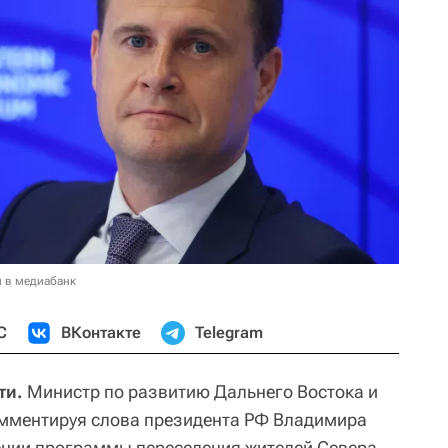
и в медиабанк
С
ВКонтакте
Telegram
ти.
Министр по развитию Дальнего Востока и
омментируя слова президента РФ Владимира
нии программы переселения жителей Севера,