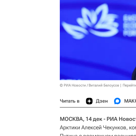
© РИА Новости / Виталий Белоусов
Перейт
Читать в
Дзен
МАК
МОСКВА, 14 дек - РИА Новос
Арктики Алексей Чекунков, к
Путина о возможном расшире