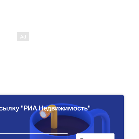
сылку "РИА Недвижимость"