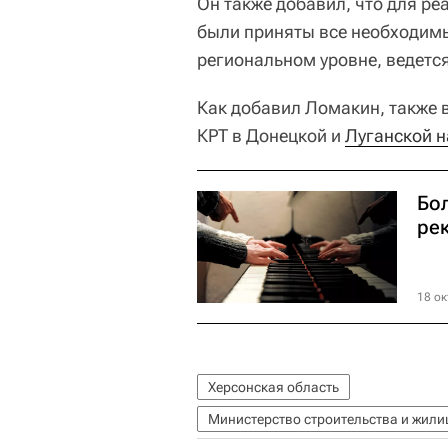
Он также добавил, что для р
были приняты все необходим
региональном уровне, ведетс
Как добавил Ломакин, также 
КРТ в Донецкой и
Луганской 
Бол
ре
18 ок
Херсонская область
Министерство строительства и жил