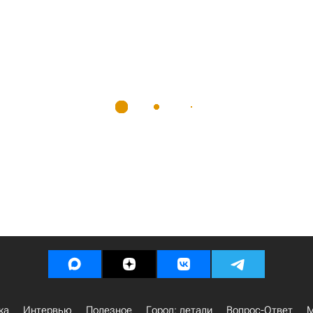
ка
Интервью
Полезное
Город: детали
Вопрос-Ответ
М