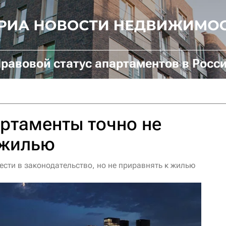
равовой статус апартаментов в Росс
ртаменты точно не
 жилью
сти в законодательство, но не приравнять к жилью