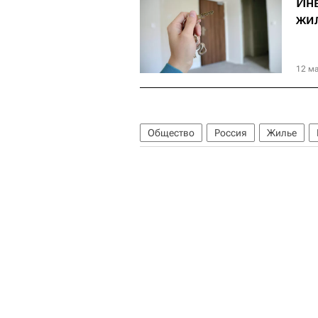
Инв
жи
12 ма
Общество
Россия
Жилье