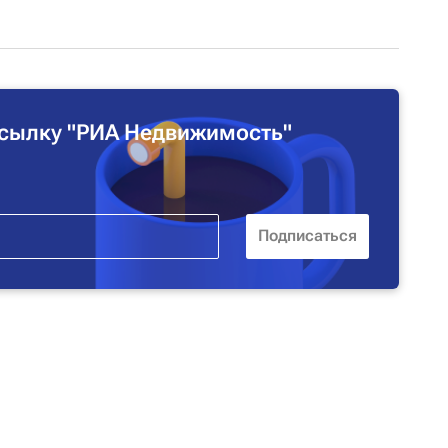
сылку "РИА Недвижимость"