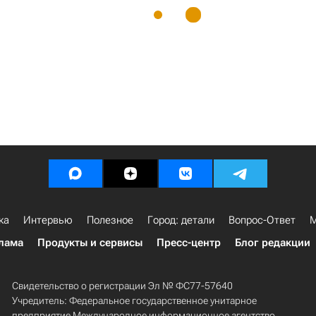
ка
Интервью
Полезное
Город: детали
Вопрос-Ответ
М
лама
Продукты и сервисы
Пресс-центр
Блог редакции
Свидетельство о регистрации Эл № ФС77-57640
Учредитель: Федеральное государственное унитарное
предприятие Международное информационное агентство