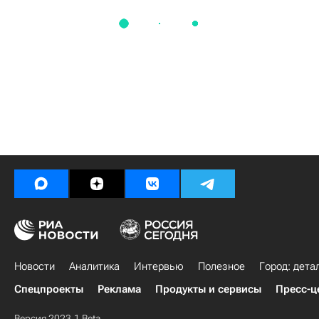
Новости
Аналитика
Интервью
Полезное
Город: дета
Спецпроекты
Реклама
Продукты и сервисы
Пресс-ц
Версия 2023.1 Beta