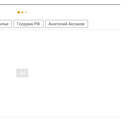
илье
Госдума РФ
Анатолий Аксаков