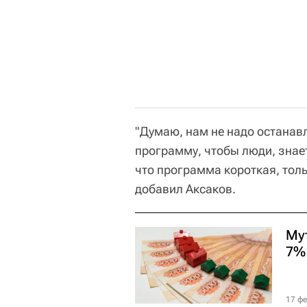
"Думаю, нам не надо останав
программу, чтобы люди, знает
что программа короткая, толь
добавил Аксаков.
Му
7%
17 фе