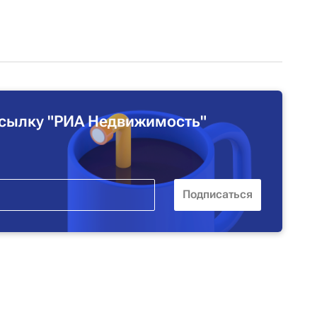
сылку "РИА Недвижимость"