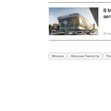
В 
ав
29 ок
Москва
Максим Ликсутов
Ро