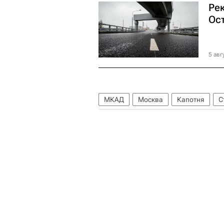
Ре
Ос
5 авг
МКАД
Москва
Капотня
С