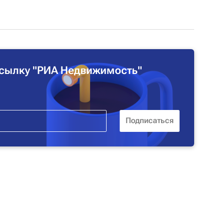
сылку "РИА Недвижимость"