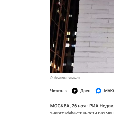
© Мосжилинспекция
Читать в
Дзен
МАК
МОСКВА, 26 ноя - РИА Недв
энергоэффективности разме