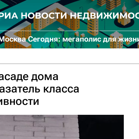
Москва Сегодня: мегаполис для жизн
асаде дома
азатель класса
ивности