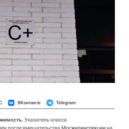
С
ВКонтакте
Telegram
ижимость.
Указатель класса
щен после вмешательства
Мосжилинспекции
на