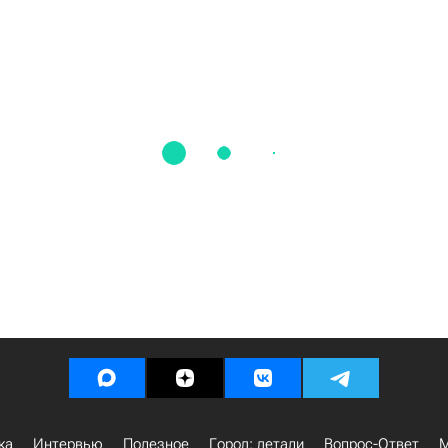
ка
Интервью
Полезное
Город: детали
Вопрос-Ответ
М