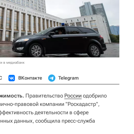
и в медиабанк
С
ВКонтакте
Telegram
ижимость.
Правительство
России
одобрило
лично-правовой компании "Роскадастр",
ффективность деятельности в сфере
енных данных, сообщила пресс-служба