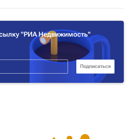
сылку "РИА Недвижимость"