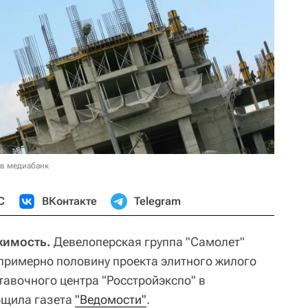
 в медиабанк
С
ВКонтакте
Telegram
жимость.
Девелоперская группа "Самолет"
 примерно половину проекта элитного жилого
тавочного центра "Росстройэкспо" в
бщила газета
"Ведомости"
.