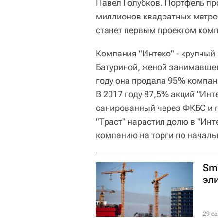
Павел Голубков. Портфель пр
миллионов квадратных метро
станет первым проектом комп
Компания "Интеко" - крупный
Батуриной, женой занимавше
году она продала 95% компа
В 2017 году 87,5% акций "Инт
санированный через ФКБС и п
"Траст" нарастил долю в "Инт
компанию на торги по началь
Sm
эл
29 се