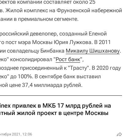
оектов компании составляет около 25
в. Жилой комплекс на Фрунзенской набережной
ании в премиальном сегменте.
 российский девелопер, созданный Еленой
го пост мэра Москвы Юрия Лужкова. В 2011
нии совладельцу Бинбанка
Микаилу Шишханову
.
еко" консолидировал "
Рост банк
",
озднее присоединенный к "Трасту". В 2020 году
еко" до 100%. В сентябре банк выставил
ной цене 37,4 миллиарда рублей.
inex привлек в МКБ 17 млрд рублей на
итный жилой проект в центре Москвы
нтября 2021, 12:06