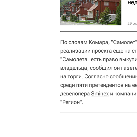
не
29 ок
По словам Комара, "Самолет"
реализации проекта еще на с
"Самолета" есть право выкупит
владельца, сообщил он газете
на торги. Согласно сообщен
среди пяти претендентов на ее
девелопера
Sminex
и компания
"Регион".