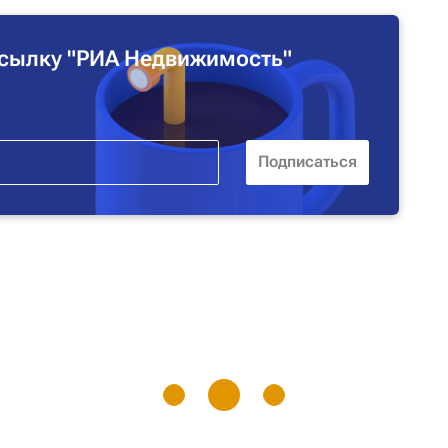
сылку "РИА Недвижимость"