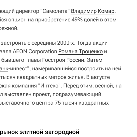
яющий директор "Самолета"
Владимир Комар
,
я опцион на приобретение 49% долей в этом
режной.
 застроить с середины 2000-х. Тогда акции
вала AEON Corporation
Романа Троценко
и
а бывшего главы
Госстроя
России
. Затем
анк
-инвест", намеривавшийся построить на ней
 тысяч квадратных метров жилья. В августе
кая компания "Интеко". Перед этим, весной, на
л выставлен проект, подразумевающий
 выставочного центра 75 тысяч квадратных
 рынок элитной загородной