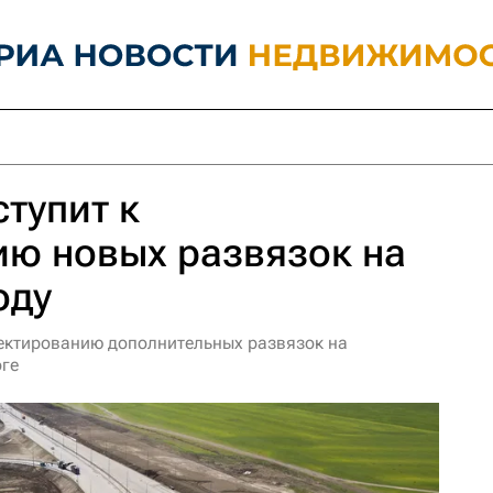
ступит к
ию новых развязок на
оду
роектированию дополнительных развязок на
оге