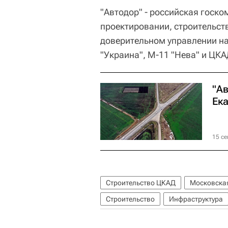
"Автодор" - российская госк
проектировании, строительст
доверительном управлении нах
"Украина", М-11 "Нева" и ЦКА
"Ав
Ека
15 се
Строительство ЦКАД
Московская
Строительство
Инфраструктура