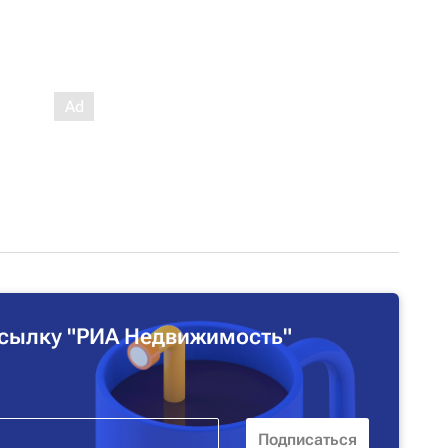
сылку "РИА Недвижимость"