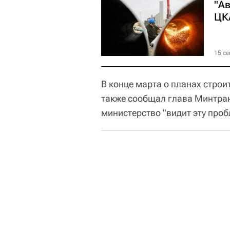
"Ав
ЦК
15 се
В конце марта о планах стро
также сообщал глава Минтра
министерство "видит эту проб