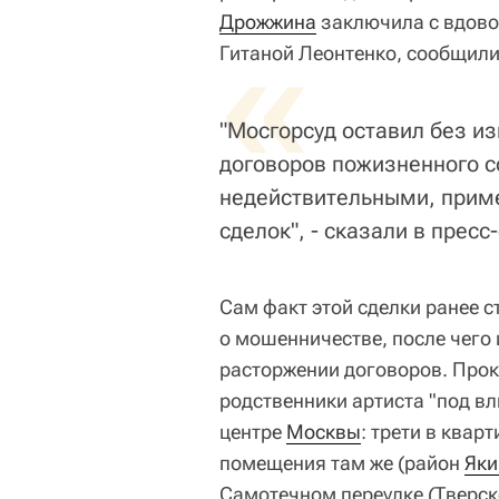
Дрожжина
«
заключила с вдовой
Гитаной Леонтенко, сообщили
"Мосгорсуд оставил без и
договоров пожизненного с
недействительными, прим
сделок", - сказали в пресс
Сам факт этой сделки ранее 
о мошенничестве, после чего 
расторжении договоров. Проку
родственники артиста "под в
центре
Москвы
: трети в квар
помещения там же (район
Яки
Самотечном переулке (Тверск