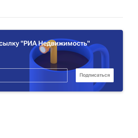
сылку "РИА Недвижимость"