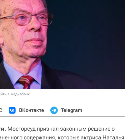
ейти в медиабанк
С
ВКонтакте
Telegram
ти.
Мосгорсуд признал законным решение о
зненного содержания, которые актриса
Наталья 