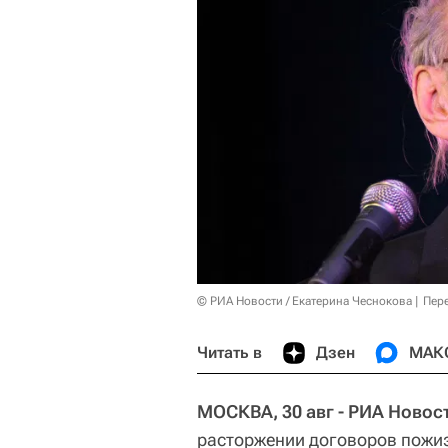
© РИА Новости / Екатерина Чеснокова
Пер
Читать в
Дзен
МАК
МОСКВА, 30 авг - РИА Новос
расторжении договоров пожи