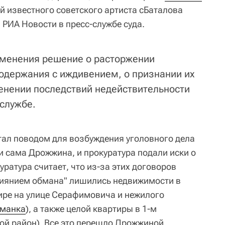
 известного советского артиста сБаталова
 РИА Новости в пресс-службе суда.
зменения решение о расторжении
одержания с иждивением, о признании их
енении последствий недействительности
-службе.
стал поводом для возбуждения уголовного дела
и сама Дрожжина, и прокуратура подали иски о
ратура считает, что из-за этих договоров
лиянием обмана" лишились недвижимости в
тире на улице Серафимовича и нежилого
манка
), а также целой квартиры в 1-м
ой район). Все это перешло Дрожжиной.