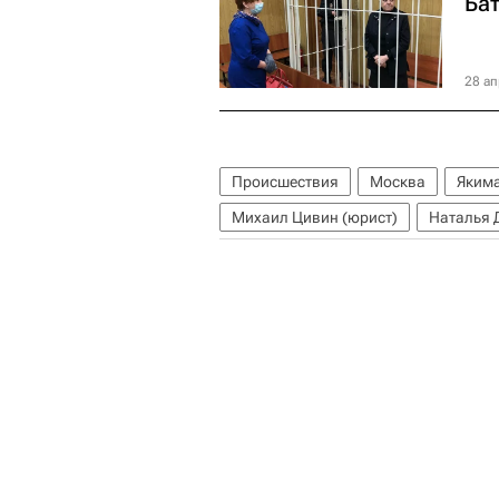
Ба
28 ап
Происшествия
Москва
Яким
Михаил Цивин (юрист)
Наталья 