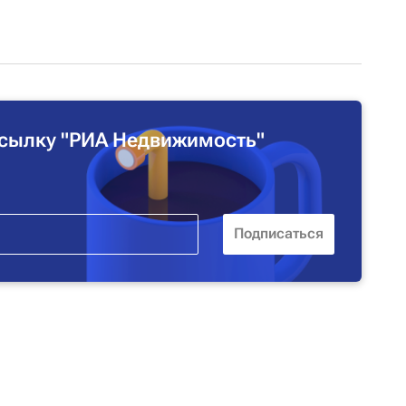
сылку "РИА Недвижимость"