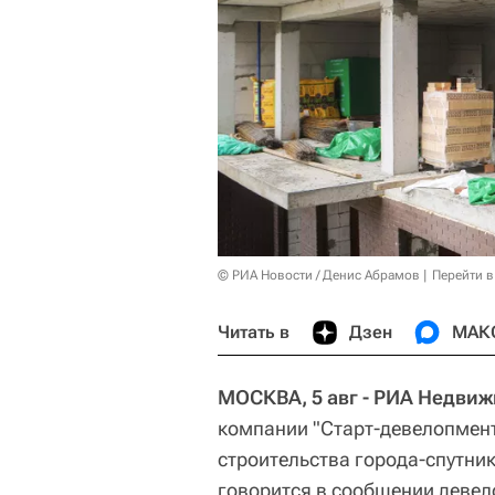
© РИА Новости / Денис Абрамов
Перейти в
Читать в
Дзен
МАК
МОСКВА, 5 авг - РИА Недви
компании "Старт-девелопмент
строительства города-спутни
говорится в сообщении девел