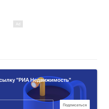
сылку "РИА Недвижимость"