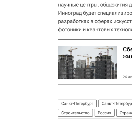
научные центры, общежития д
Инноград будет специализиро
разработках в сферах искусс
фотоники и квантовых технол
Сб
жи
26 ию
Санкт-Петербург
Санкт-Петербур
Строительство
Россия
Стран