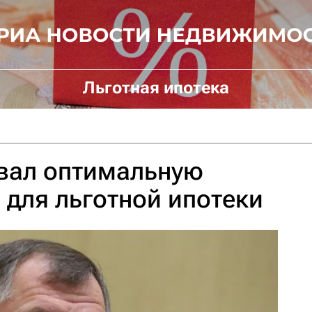
Льготная ипотека
звал оптимальную
 для льготной ипотеки