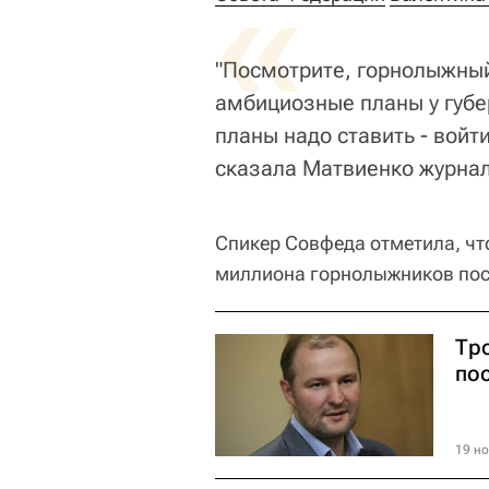
«
"Посмотрите, горнолыжный
амбициозные планы у губе
планы надо ставить - войт
сказала Матвиенко журна
Спикер Совфеда отметила, что
миллиона горнолыжников посе
Тр
по
19 но