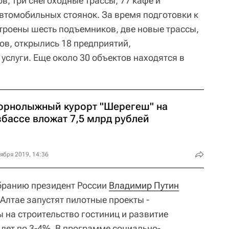
в, три снегоходные трассы, 77 кафе и
автомобильных стоянок. За время подготовки к
троены шесть подъемников, две новые трассы,
ов, открылись 18 предприятий,
слуги. Еще около 30 объектов находятся в
горнолыжный курорт "Шерегеш" на
збассе вложат 7,5 млрд рублей
ября 2019, 14:36
бранию президент России
Владимир Путин
 Алтае запустят пилотные проекты -
 на строительство гостиниц и развитие
 лет по 3-4%. В программе социально-