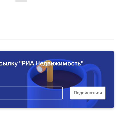
сылку "РИА Недвижимость"