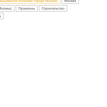
омышленной политики города Москвы
Москва
Москвы)
Промзоны
Строительство
а