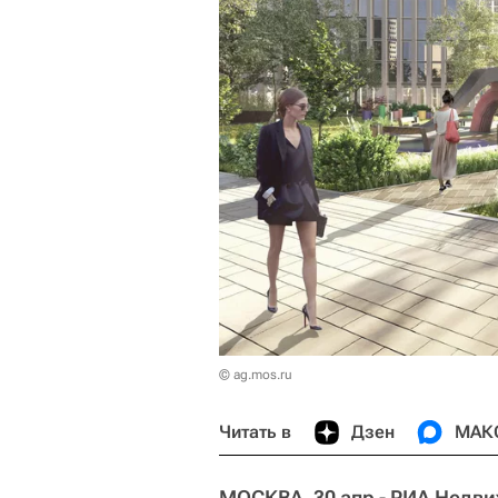
© ag.mos.ru
Читать в
Дзен
МАК
МОСКВА, 30 апр - РИА Недв