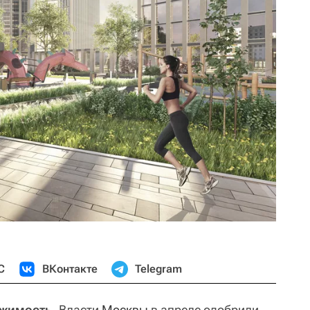
С
ВКонтакте
Telegram
ижимость.
Власти
Москвы
в апреле одобрили