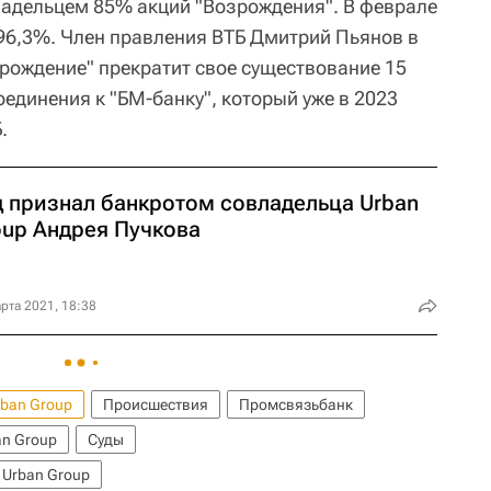
владельцем 85% акций "Возрождения". В феврале
 96,3%. Член правления ВТБ Дмитрий Пьянов в
зрождение" прекратит свое существование 15
единения к "БМ-банку", который уже в 2023
.
д признал банкротом совладельца Urban
oup Андрея Пучкова
рта 2021, 18:38
rban Group
Происшествия
Промсвязьбанк
an Group
Суды
Urban Group