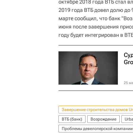
октябре 2018 года ВТБ стал 
2019 года ВТБ довел долю до
марте сообщил, что банк "Во
июня после завершения присо
году будет интегрирован в ВТБ
Су
Gr
25 ма
Завершение строительства домов U
ВТБ (банк)
Возрождение
Urb
Проблемы девелоперской компании 