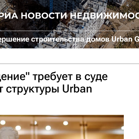
ершение строительства домов Urban G
ение" требует в суде
т структуры Urban