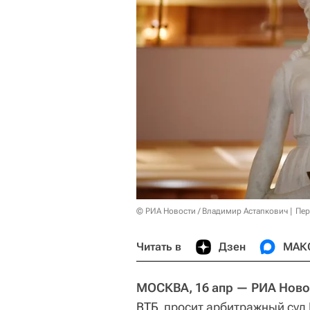
© РИА Новости / Владимир Астапкович
Пер
Читать в
Дзен
МАК
МОСКВА, 16 апр — РИА Ново
ВТБ
, просит арбитражный суд