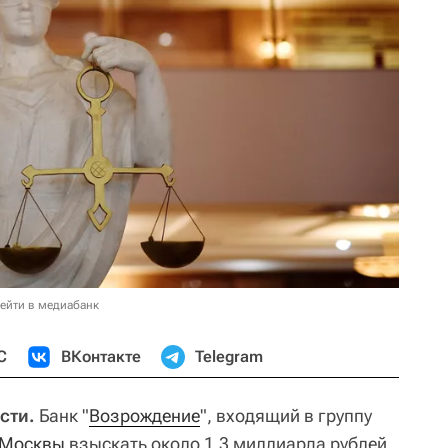
ейти в медиабанк
С
ВКонтакте
Telegram
сти.
Банк "
Возрождение
", входящий в группу
Москвы
взыскать около 1,3 миллиарда рублей