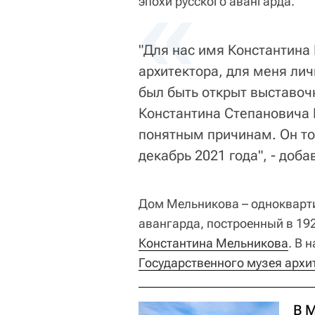
«
эпохи русского авангарда.
"Для нас имя Константина 
архитектора, для меня лич
был быть открыт выставоч
Константина Степановича 
понятным причинам. Он то
декабрь 2021 года", - доб
Дом Мельникова – однокварт
авангарда, построенный в 192
Константина Мельникова
. В 
Государственного музея архи
В 