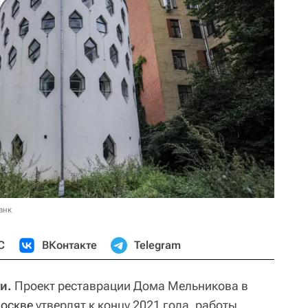
анк
С
ВКонтакте
Telegram
и.
Проект реставрации Дома Мельникова в
оскве
утвердят к концу 2021 года, работы