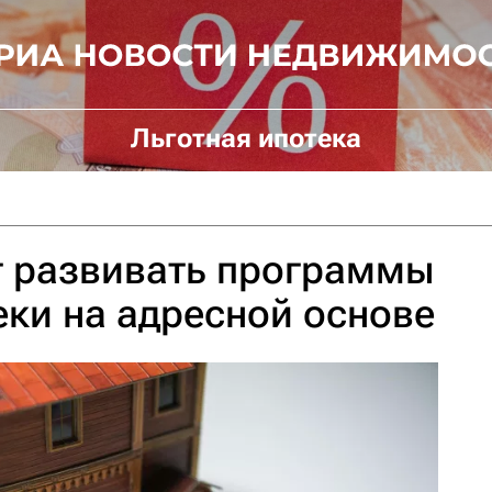
Льготная ипотека
т развивать программы
еки на адресной основе