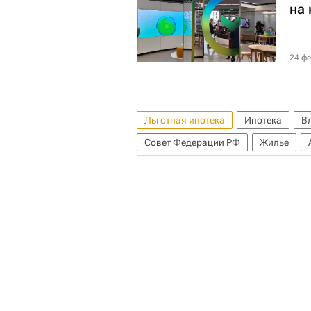
на 
24 фе
Льготная ипотека
Ипотека
В
Совет Федерации РФ
Жилье