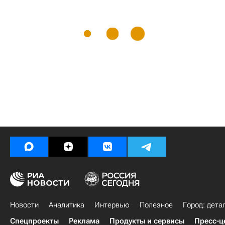
Новости
Аналитика
Интервью
Полезное
Город: дета
Спецпроекты
Реклама
Продукты и сервисы
Пресс-ц