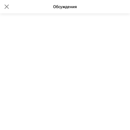
Обсуждения
13:08 30.12.2020
(обновлено: 13:27 30.12.2020)
Мощность станции "Подольск"
увеличилась в два раза после
запуска МЦД