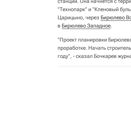
станций. Она начнется с тер
"Технопарк" и "Кленовый буль
Царицыно, через
Бирюлево В
в
Бирюлево Западное
.
"Проект планировки Бирюлевс
проработке. Начать строител
году", - сказал Бочкарев жур