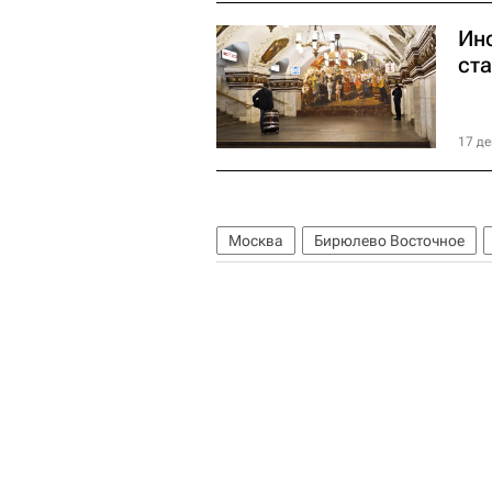
Ин
ст
17 де
Москва
Бирюлево Восточное