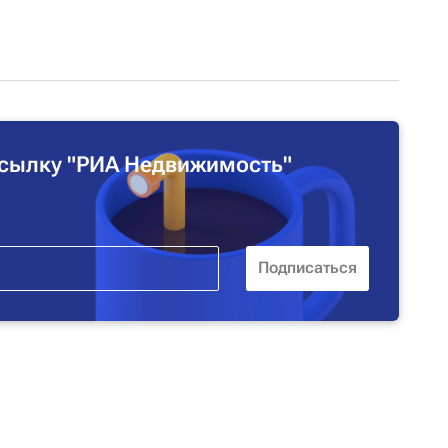
сылку "РИА Недвижимость"