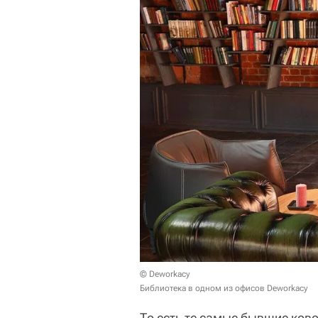
© Deworkacy
Библиотека в одном из офисов Deworkacy
То есть те самые бывшие ков