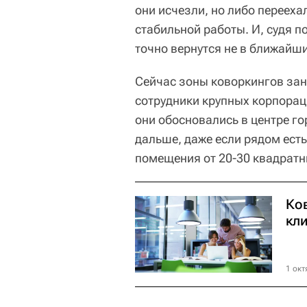
они исчезли, но либо перееха
стабильной работы. И, судя 
точно вернутся не в ближайши
Сейчас зоны коворкингов за
сотрудники крупных корпорац
они обосновались в центре го
дальше, даже если рядом ест
помещения от 20-30 квадратн
Ко
кл
1 окт