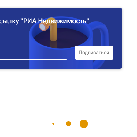
сылку "РИА Недвижимость"