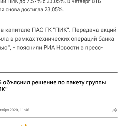
ий ПИК до 7,57% с 23,05%. В четверг ВТБ
я снова достигла 23,05%.
 в капитале ПАО ГК "ПИК". Передача акций
ила в рамках технических операций банка
ю", - пояснили РИА Новости в пресс-
Б объяснил решение по пакету группы
ИК"
тября 2020, 11:46