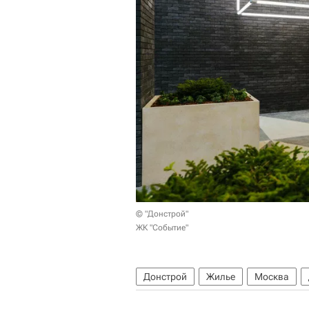
© "Донстрой"
ЖК "Событие"
Донстрой
Жилье
Москва