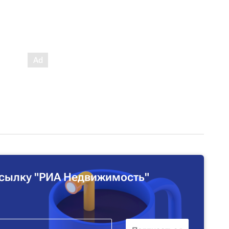
сылку "РИА Недвижимость"