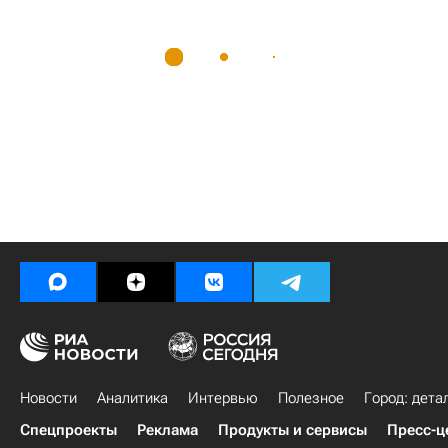
Новости
Аналитика
Интервью
Полезное
Город: дета
Спецпроекты
Реклама
Продукты и сервисы
Пресс-ц