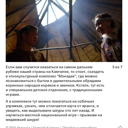
Если вам случится оказаться на самом дальнем
3 из 7
рубеже нашей страны на Камчатке, то стоит, съездить
в этнокультурный комплекс "Мэнэдек", где можно
познакомиться с бытом и удивительными обрядами
коренных народов коряков и эвенков. Кстати, тут есть
и специальное детское отделение, с традиционными
играми.
А в комплексе тут можно покататься на собачьих
упряжках, узнать, чем отличается юрта от яранги, и
увидеть, как выделывали шкуры сто лет назад. И
научиться местной национальной игре – прыжкам на
медвежьей шкуре!
© РИА Новости / Алексей Куденко
Перейти в медиабанк