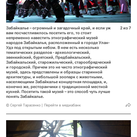
Забайкалье – огромный и загадочный край, и если уж
2 из 7
вам посчастливилось посетить его, то стоит
непременно навестить этнографический музей
народов Забайкалья, расположенный в городе Улан-
Удэ под открытым небом. В нем есть несколько
тематических разделов - археологический,
эвенкийский, бурятский, Предбайкальский,
Забайкальский, старожильческий, старообрядческий
и городской. Причем это не чисто этнографический
музей, здесь представлены и образцы старинной
архитектуры, и небольшой зоопарк с животными,
населяющими Забайкалье концертная площадка, и,
конечно же, ресторанчики с традиционной местной
кухней. Посетить такой музей – это способ чуть лучше
понять Забайкалье.
© Сергей Тарасенко
Перейти в медиабанк