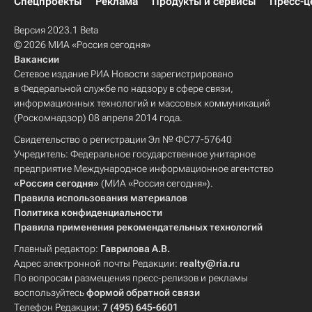
Спецпроекты
Реклама
Продукты и сервисы
Пресс-ц
Версия 2023.1 Beta
© 2026 МИА «Россия сегодня»
Вакансии
Сетевое издание РИА Новости зарегистрировано
в Федеральной службе по надзору в сфере связи,
информационных технологий и массовых коммуникаций
(Роскомнадзор) 08 апреля 2014 года.
Свидетельство о регистрации Эл № ФС77-57640
Учредитель: Федеральное государственное унитарное
предприятие Международное информационное агентство
«Россия сегодня»
(МИА «Россия сегодня»).
Правила использования материалов
Политика конфиденциальности
Правила применения рекомендательных технологий
Главный редактор:
Гаврилова А.В.
Адрес электронной почты Редакции:
realty@ria.ru
По вопросам размещения пресс-релизов и рекламы
воспользуйтесь
формой обратной связи
Телефон Редакции:
7 (495) 645-6601