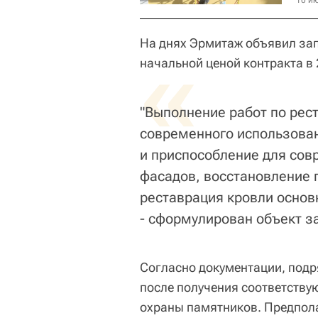
10 ию
На днях Эрмитаж объявил зап
«
начальной ценой контракта в 
"Выполнение работ по рес
современного использован
и приспособление для сов
фасадов, восстановление 
реставрация кровли основ
- сформулирован объект з
Согласно документации, подр
после получения соответств
охраны памятников. Предпола