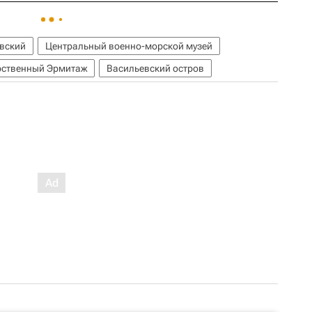
вский
Центральный военно-морской музей
рственный Эрмитаж
Васильевский остров