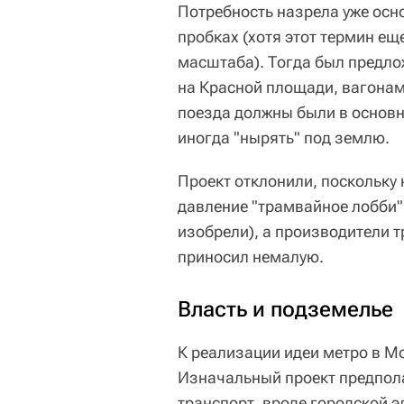
Потребность назрела уже осн
пробках (хотя этот термин ещ
масштаба). Тогда был предло
на Красной площади, вагонами
поезда должны были в основн
иногда "нырять" под землю.
Проект отклонили, поскольку
давление "трамвайное лобби" –
изобрели), а производители т
приносил немалую.
Власть и подземелье
К реализации идеи метро в Мо
Изначальный проект предпола
транспорт, вроде городской э