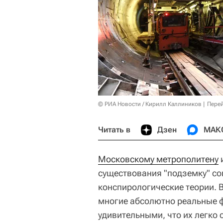
© РИА Новости / Кирилл Каллиников
Перей
Читать в
Дзен
МАК
Московскому метрополитену
и
существования "подземку" с
конспирологические теории. 
многие абсолютно реальные ф
удивительными, что их легко