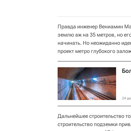
Правда инженер Вениамин Мак
землю аж на 35 метров, но его
начинать. Но неожиданно ид
проект метро глубокого залож
Бо
24 де
Дальнейшее строительство то
строительство подземки прив