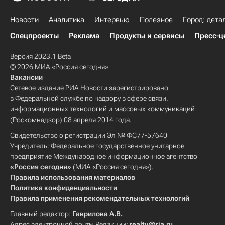
Новости
Аналитика
Интервью
Полезное
Город: дета
Спецпроекты
Реклама
Продукты и сервисы
Пресс-ц
Версия 2023.1 Beta
© 2026 МИА «Россия сегодня»
Вакансии
Сетевое издание РИА Новости зарегистрировано
в Федеральной службе по надзору в сфере связи,
информационных технологий и массовых коммуникаций
(Роскомнадзор) 08 апреля 2014 года.
Свидетельство о регистрации Эл № ФС77-57640
Учредитель: Федеральное государственное унитарное
предприятие Международное информационное агентство
«Россия сегодня»
(МИА «Россия сегодня»).
Правила использования материалов
Политика конфиденциальности
Правила применения рекомендательных технологий
Главный редактор:
Гаврилова А.В.
Адрес электронной почты Редакции:
realty@ria.ru