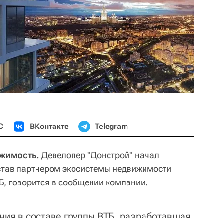
С
ВКонтакте
Telegram
ижимость.
Девелопер "Донстрой" начал
став партнером экосистемы недвижимости
Б, говорится в сообщении компании.
ния в составе группы ВТБ, разработавшая