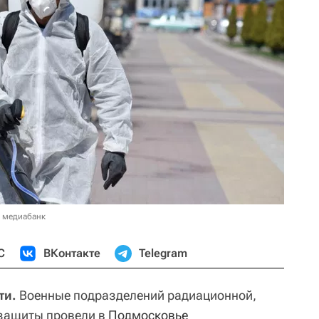
в медиабанк
С
ВКонтакте
Telegram
ти.
Военные подразделений радиационной,
 защиты провели в
Подмосковье