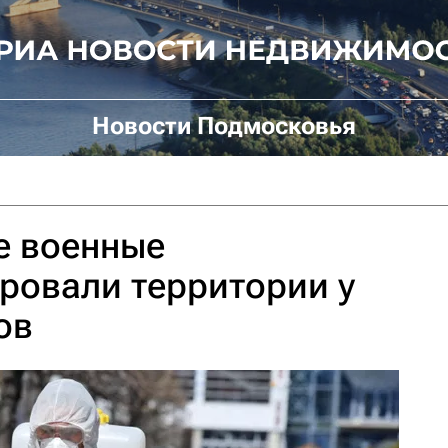
Новости Подмосковья
е военные
ровали территории у
ов