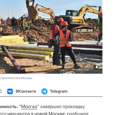
строительства Москвы
С
ВКонтакте
Telegram
жимость.
"
Мосгаз
" завершил прокладку
ого медцентра в
новой Москве
, сообщила