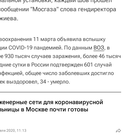
иальной установки, каждый шов прошел
 сообщении "Мосгаза" слова гендиректора
жиева.
воохранения 11 марта объявила вспышку
ции COVID-19 пандемией. По данным
ВОЗ
, в
е 930 тысяч случаев заражения, более 46 тысяч
дние сутки в России подтвержден 601 случай
нфекцией, общее число заболевших достигло
ек выздоровел, 34 - умерло.
женерные сети для коронавирусной
льницы в Москве почти готовы
еля 2020, 11:13