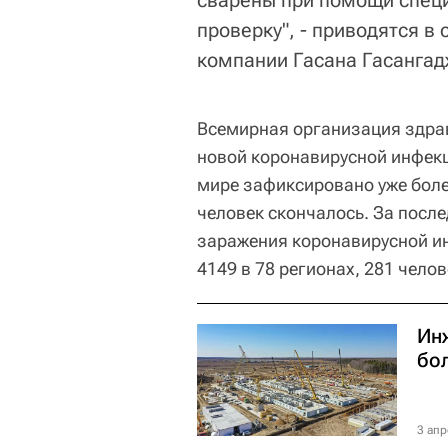
сварены при помощи спец
проверку", - приводятся в
компании Гасана Гасангад
Всемирная организация здра
новой коронавирусной инфек
мире зафиксировано уже боле
человек скончалось. За после
заражения коронавирусной и
4149 в 78 регионах, 281 челов
Ин
бо
3 апр