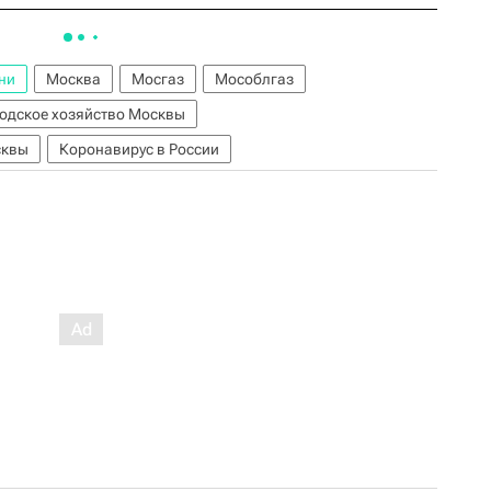
ни
Москва
Мосгаз
Мособлгаз
одское хозяйство Москвы
сквы
Коронавирус в России