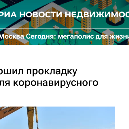
Москва Сегодня: мегаполис для жизн
ршил прокладку
ля коронавирусного