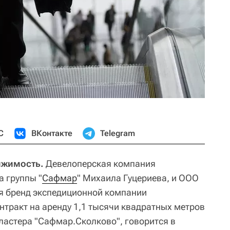
С
ВКонтакте
Telegram
ижимость.
Девелоперская компания
а группы "
Сафмар
" Михаила Гуцериева, и ООО
я бренд экспедиционной компании
нтракт на аренду 1,1 тысячи квадратных метров
ластера "Сафмар.Сколково", говорится в