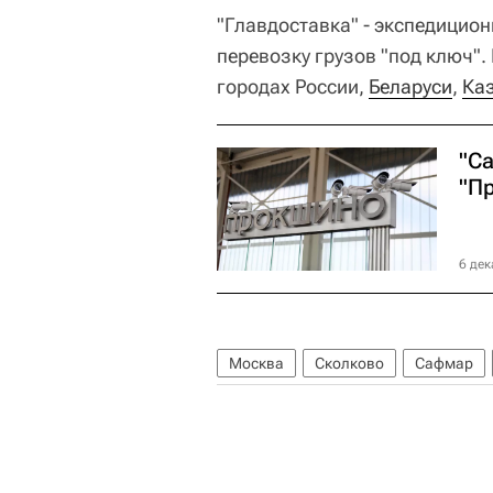
"Главдоставка" - экспедицио
перевозку грузов "под ключ".
городах России,
Беларуси
,
Ка
"С
"Пр
6 дек
Москва
Сколково
Сафмар