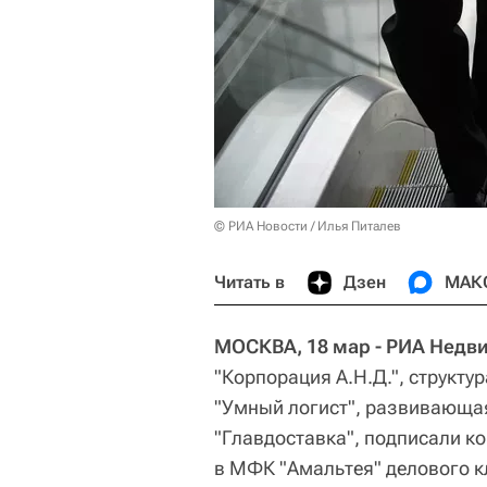
© РИА Новости / Илья Питалев
Читать в
Дзен
МАК
МОСКВА, 18 мар - РИА Недв
"Корпорация А.Н.Д.", структур
"Умный логист", развивающа
"Главдоставка", подписали ко
в МФК "Амальтея" делового к