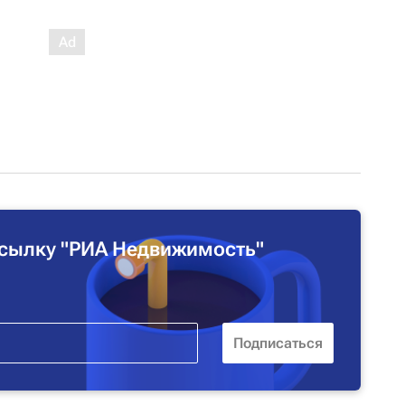
сылку "РИА Недвижимость"