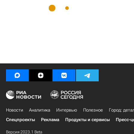
Новости
Аналитика
Интервью
Полезное
Город: дета
Спецпроекты
Реклама
Продукты и сервисы
Пресс-ц
Версия 2023.1 Beta