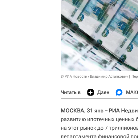
© РИА Новости / Владимир Астапкович
Пер
Читать в
Дзен
МАК
МОСКВА, 31 янв – РИА Недв
развитию ипотечных ценных б
на этот рынок до 7 триллионо
департамента финансовой по