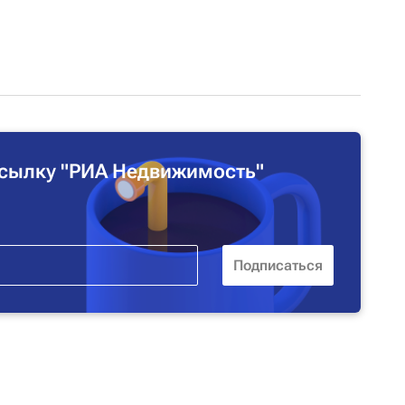
сылку "РИА Недвижимость"