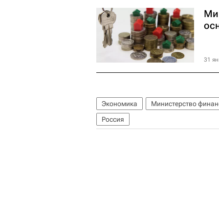
Ми
ос
31 ян
Экономика
Министерство финан
Россия