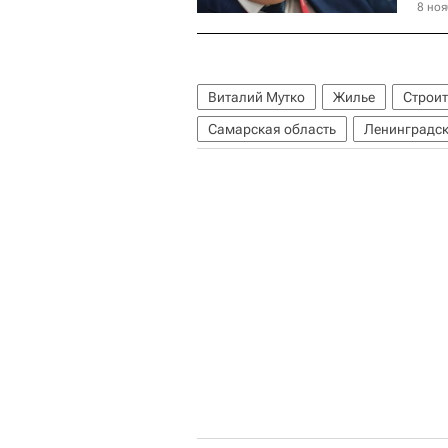
8 ноя
Виталий Мутко
Жилье
Строит
Самарская область
Ленинградск