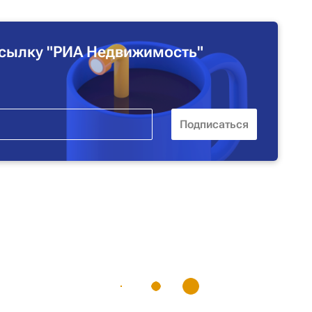
сылку "РИА Недвижимость"