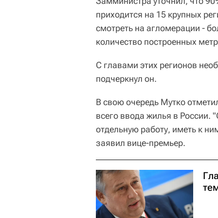
Замминистра уточнил, что 90
приходится на 15 крупных рег
смотреть на агломерации - б
количество построенных метро
С главами этих регионов нео
подчеркнул он.
В свою очередь Мутко отмети
всего ввода жилья в России. 
отдельную работу, иметь к ни
заявил вице-премьер.
Гл
те