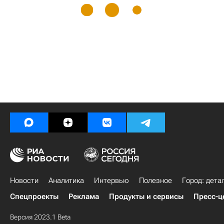
Новости
Аналитика
Интервью
Полезное
Город: дета
Спецпроекты
Реклама
Продукты и сервисы
Пресс-ц
Версия 2023.1 Beta