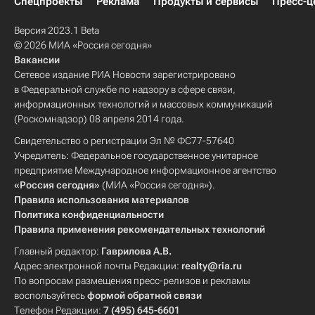
Спецпроекты
Реклама
Продукты и сервисы
Пресс-ц
Версия 2023.1 Beta
© 2026 МИА «Россия сегодня»
Вакансии
Сетевое издание РИА Новости зарегистрировано
в Федеральной службе по надзору в сфере связи,
информационных технологий и массовых коммуникаций
(Роскомнадзор) 08 апреля 2014 года.
Свидетельство о регистрации Эл № ФС77-57640
Учредитель: Федеральное государственное унитарное
предприятие Международное информационное агентство
«Россия сегодня»
(МИА «Россия сегодня»).
Правила использования материалов
Политика конфиденциальности
Правила применения рекомендательных технологий
Главный редактор:
Гаврилова А.В.
Адрес электронной почты Редакции:
realty@ria.ru
По вопросам размещения пресс-релизов и рекламы
воспользуйтесь
формой обратной связи
Телефон Редакции:
7 (495) 645-6601