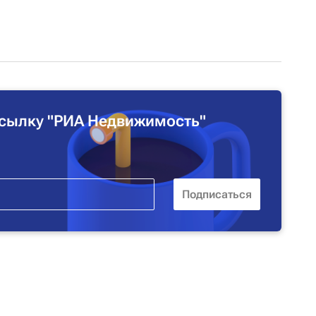
сылку "РИА Недвижимость"