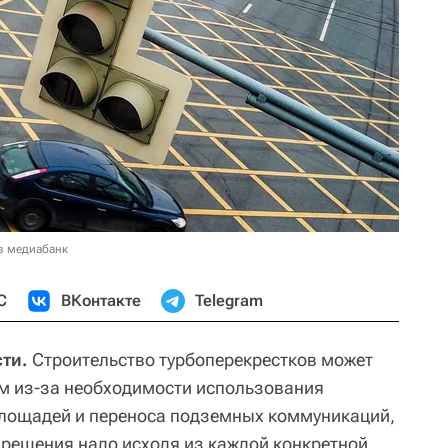
в медиабанк
С
ВКонтакте
Telegram
ти.
Строительство турбоперекрестков может
м из-за необходимости использования
лощадей и переноса подземных коммуникаций,
решения надо исходя из каждой конкретной