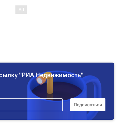
сылку "РИА Недвижимость"