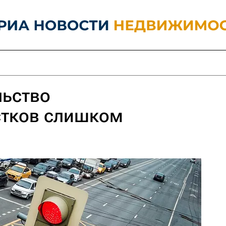
льство
стков слишком