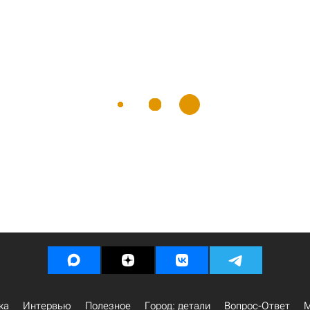
ка
Интервью
Полезное
Город: детали
Вопрос-Ответ
М