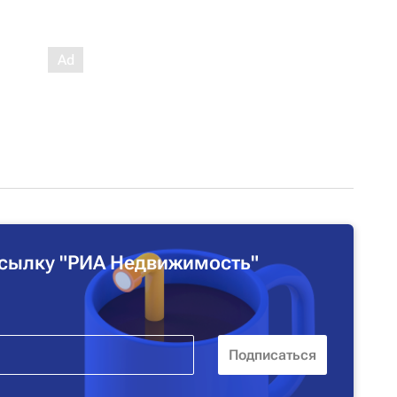
сылку "РИА Недвижимость"